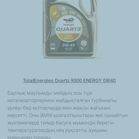
TotalEnergies Quartz 9000 ENERGY 0W40
Барлық маусымды майдың осы түрі
катализаторлармен жабдықталған турбиналы
үрлеуі бар моторларда өзін жақсы жағынан
көрсетті. Оны BMW қозғалтқыштары жиі сынайтын
жүктемелерді тиімді басуға мүмкіндік беретін
температуралардың кең рұқсатты ауқымы
ерекшелеп тұрады.