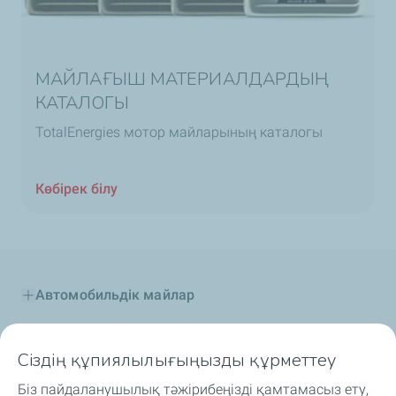
МАЙЛАҒЫШ МАТЕРИАЛДАРДЫҢ
КАТАЛОГЫ
TotalEnergies мотор майларының каталогы
Көбірек білу
Автомобильдік майлар
Өнеркәсіптік майлар
Сіздің құпиялылығыңызды құрметтеу
Отын қоспалар
Біз пайдаланушылық тәжірибеңізді қамтамасыз ету,