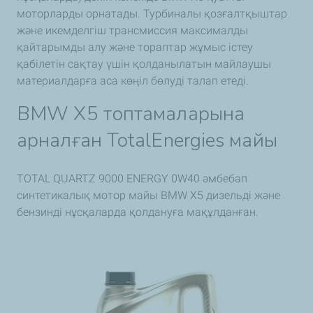
моторларды орнатады. Турбиналы қозғалтқыштар
және икемделгіш трансмиссия максималды
қайтарымды алу және тораптар жұмыс істеу
қабілетін сақтау үшін қолданылатын майлаушы
материалдарға аса көңіл бөлуді талап етеді.
BMW X5 топтамаларына
арналған TotalEnergies майы
TOTAL QUARTZ 9000 ENERGY 0W40 әмбебап
синтетикалық мотор майы BMW X5 дизельді және
бензинді нұсқаларда қолдануға мақұлданған.