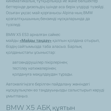
кинематикалық тұтқырлыққа ие және бөлшектер
беттерінде дизельдің ішінде аса берік үлдірді түзейді.
Осыған ұқсас май қорғанысы Alpina-ның BMW
қозғалтқышының бензинді нұсқаларында да
түзіледі.
BMW X5 E53 арналған сәйкес
майды
«Майды таңдау»
қалпын қолдана отырып,
біздің сайтымызда таба аласыз. Барлық
қолданыстағы ұсыныстар:
автоөндірушілер пікірлерінен;
тестілеу нәтижелерінен;
қолдануға мақұлдаудан тұрады.
Автокөлігіңізге берілген пайдалану жөніндегі
нұсқаулықпен өз таңдауыңызды салыстырып көруді
ұмытпаңыз.
BMW X5 АБҚ құятын