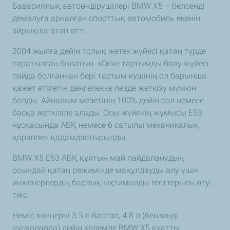
Бавариялық автоөндірушілері BMW X5 – белсенді
демалуға арналған спорттық автомобиль екенін
айрықша атап өтті.
2004 жылға дейін толық жетек жүйесі қатаң түрде
таратылған болатын. xDrive тартымды бөлу жүйесі
пайда болғаннан бері тартым күшінің ол барынша
қажет етілетін дөңгелекке лезде жеткізу мүмкін
болды. Айналым мезетінің 100% дейін сол немесе
басқа жеткізіле алады. Осы жүйенің жұмысы E53
нұсқасында АБҚ немесе 6 сатылы механикалық
қораппен қадамдастырылды.
BMW X5 E53 АБҚ құятын май пайдаланудың
осындай қатаң режимінде мақұлдауды алу үшін
инженерлердің барлық ықтималды тесттерінен өтуі
тиіс.
Неміс концерні 3.5 л бастап, 4.8 л (бензинді
нұсқаларда) дейін көлемде BMW X5 қуатты