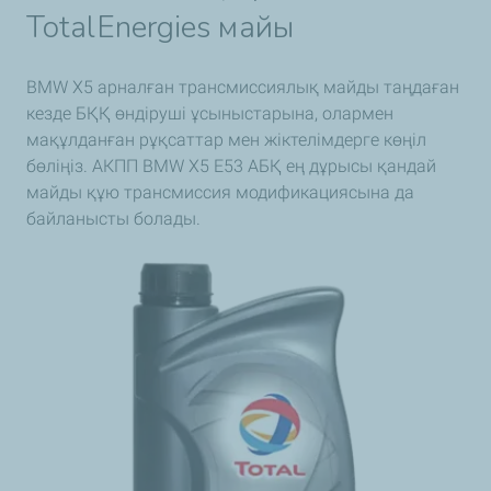
TotalEnergies майы
BMW X5 арналған трансмиссиялық майды таңдаған
кезде БҚҚ өндіруші ұсыныстарына, олармен
мақұлданған рұқсаттар мен жіктелімдерге көңіл
бөліңіз. АКПП BMW X5 E53 АБҚ ең дұрысы қандай
майды құю трансмиссия модификациясына да
байланысты болады.