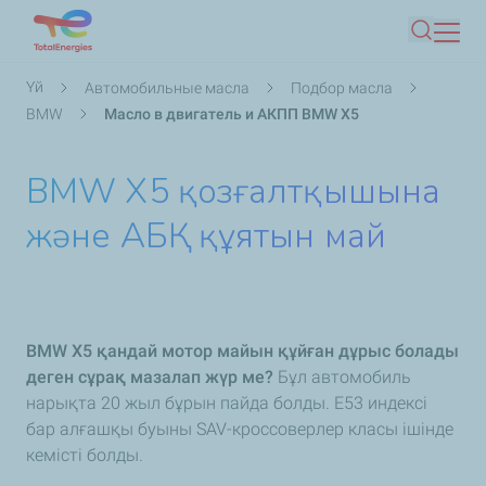
Skip
Іздеу
to
main
Breadcrumb
Үй
Автомобильные масла
Подбор масла
content
BMW
Масло в двигатель и АКПП BMW X5
BMW X5 қозғалтқышына
және АБҚ құятын май
BMW X5 қандай мотор майын құйған дұрыс болады
деген сұрақ мазалап жүр ме?
Бұл автомобиль
нарықта 20 жыл бұрын пайда болды. E53 индексі
бар алғашқы буыны SAV-кроссоверлер класы ішінде
кемісті болды.