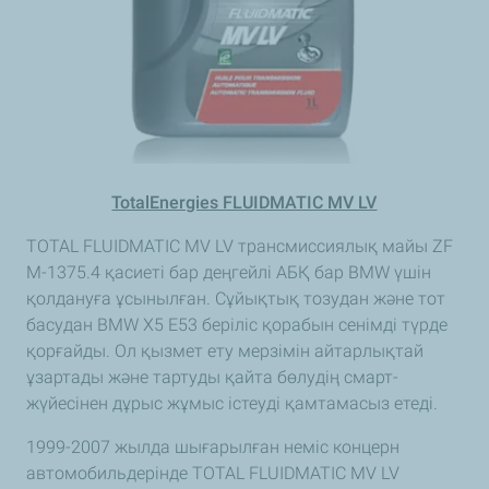
TotalEnergies FLUIDMATIC MV LV
TOTAL FLUIDMATIC MV LV трансмиссиялық майы ZF
M-1375.4 қасиеті бар деңгейлі АБҚ бар BMW үшін
қолдануға ұсынылған. Сұйықтық тозудан және тот
басудан BMW X5 E53 беріліс қорабын сенімді түрде
қорғайды. Ол қызмет ету мерзімін айтарлықтай
ұзартады және тартуды қайта бөлудің смарт-
жүйесінен дұрыс жұмыс істеуді қамтамасыз етеді.
1999-2007 жылда шығарылған неміс концерн
автомобильдерінде TOTAL FLUIDMATIC MV LV