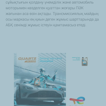
сұйықтығын қолдану үнемділік және автомобиль
моторымен көзделген қуаттан жоғары ПӘК
жағынан аса өзін ақтады. Трансмиссиялық майдың
осы маркасы ең қиын деген жұмыс шарттарында да
АБҚ сенімді жұмыс істеуін қамтамасыз етеді.