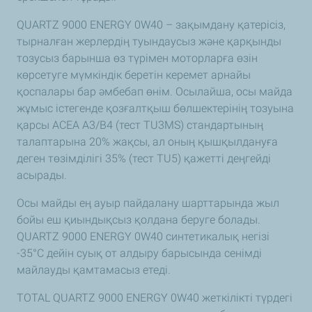
QUARTZ 9000 ENERGY 0W40 – зақымдану қатерісіз,
тырналған жерлердің туындаусыз және қарқынды
тозусыз барынша өз түрімен моторларға өзін
көрсетуге мүмкіндік беретін керемет арнайы
қоспалары бар әмбебап өнім. Осылайша, осы майда
жұмыс істегенде қозғалтқыш бөлшектерінің тозуына
қарсы ACEA A3/B4 (тест TU3MS) стандартының
талаптарына 20% жақсы, ал оның қышқылдануға
деген төзімділігі 35% (тест TU5) қажетті деңгейді
асырады.
Осы майды ең ауыр пайдалану шарттарында жыл
бойы еш қиындықсыз қолдана беруге болады.
QUARTZ 9000 ENERGY 0W40 синтетикалық негізі
-35°С дейін суық от алдыру барысында сенімді
майлауды қамтамасыз етеді.
TOTAL QUARTZ 9000 ENERGY 0W40 жеткілікті түрдегі