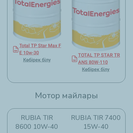
Total TP Star Max F
E 10w-30
TOTAL TP STAR TR
Көбірек білу
ANS 80W-110
Көбірек білу
Мотор майлары​​
RUBIA TIR
RUBIA TIR 7400
8600 10W-40
15W-40​​