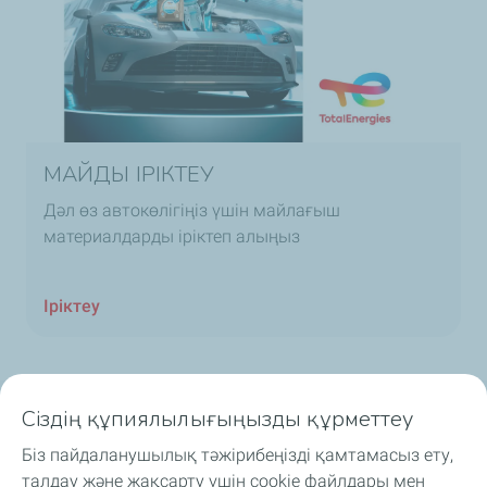
МАЙДЫ ІРІКТЕУ
Дәл өз автокөлігіңіз үшін майлағыш
материалдарды іріктеп алыңыз
Іріктеу
Сіздің құпиялылығыңызды құрметтеу
Автомобильдік майлар
Біз пайдаланушылық тәжірибеңізді қамтамасыз ету,
талдау және жақсарту үшін cookie файлдары мен