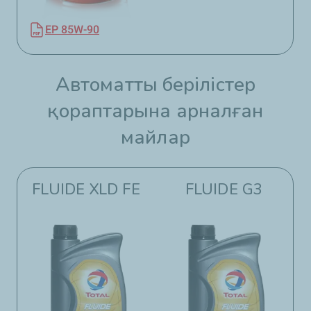
EP 85W-90​
Автоматты берілістер
қораптарына арналған
майлар​​
FLUIDE XLD FE
FLUIDE G3