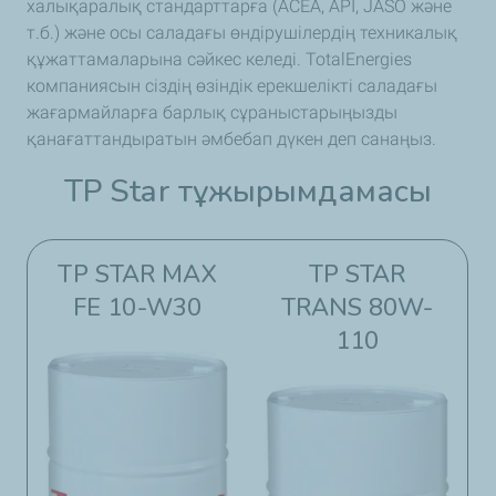
халықаралық стандарттарға (ACEA, API, JASO және
т.б.) және осы саладағы өндірушілердің техникалық
құжаттамаларына сәйкес келеді. TotalEnergies
компаниясын сіздің өзіндік ерекшелікті саладағы
жағармайларға барлық сұраныстарыңызды
қанағаттандыратын әмбебап дүкен деп санаңыз.
TP Star тұжырымдамасы​​
TP STAR MAX
TP STAR
FE 10-W30
TRANS 80W-
110​​