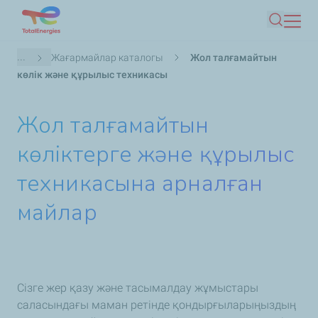
Skip
Іздеу
to
main
Breadcrumb
...
Жағармайлар каталогы
Жол талғамайтын
content
көлік және құрылыс техникасы
Жол талғамайтын
көліктерге және құрылыс
техникасына арналған
майлар
Сізге жер қазу және тасымалдау жұмыстары
саласындағы маман ретінде қондырғыларыңыздың