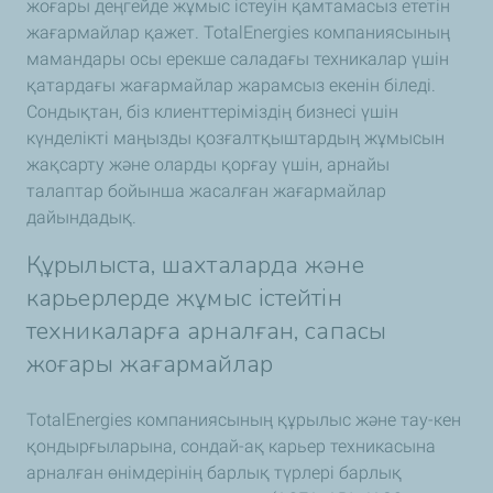
жоғары деңгейде жұмыс істеуін қамтамасыз ететін
жағармайлар қажет. TotalEnergies компаниясының
мамандары осы ерекше саладағы техникалар үшін
қатардағы жағармайлар жарамсыз екенін біледі.
Сондықтан, біз клиенттеріміздің бизнесі үшін
күнделікті маңызды қозғалтқыштардың жұмысын
жақсарту және оларды қорғау үшін, арнайы
талаптар бойынша жасалған жағармайлар
дайындадық.
Құрылыста, шахталарда және
карьерлерде жұмыс істейтін
техникаларға арналған, сапасы
жоғары жағармайлар
TotalEnergies компаниясының құрылыс және тау-кен
қондырғыларына, сондай-ақ карьер техникасына
арналған өнімдерінің барлық түрлері барлық