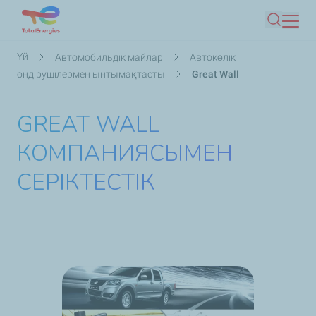
Skip
Іздеу
to
main
Breadcrumb
Үй
Автомобильдік майлар
Автокөлік
content
өндірушілермен ынтымақтасты
Great Wall
GREAT WALL
КОМПАНИЯСЫМЕН
СЕРІКТЕСТІК