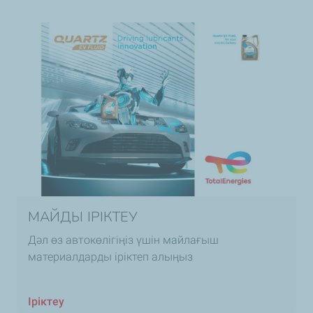
МАЙДЫ ІРІКТЕУ
Дәл өз автокөлігіңіз үшін майлағыш
материалдарды іріктеп алыңыз
Іріктеу