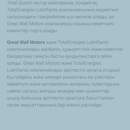
Total Quartz мотор майларына, сондай-ақ
TotalEnergies Lubrifiants компаниясының маркетинг
саласындағы тәжірибесіне қол жеткізе алады, ал
Great Wall Motors компаниясы осының көмегімен
клиенттер тарта алады.
Great Wall Motors
және TotalEnergies Lubrifiants
компаниялары кәсібилік, құзыреттілік және клиентке
бағдарлану сияқты басты құндылықтарға зейін
қояды. Great Wall Motors және TotalEnergies
Lubrifiants компаниялары әріптестік орната отырып,
Қытайдағы және әлемдік рыноктағы өз үлестерін
көбейтуге және автомобиль иелерінің талаптарына
сәйкес сапасы жоғары өнімдер мен қызметтер
ұсыну бойынша әріптестік орнатуға бағытталған
ортақ мақсаттарының бар екенін растайды.