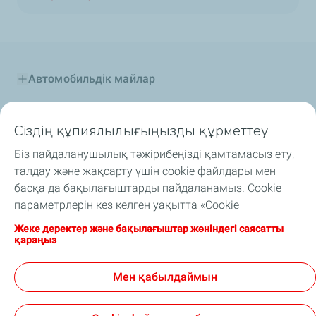
Автомобильдік майлар
Өнеркәсіптік майлар
Сіздің құпиялылығыңызды құрметтеу
Отын қоспалар
Біз пайдаланушылық тәжірибеңізді қамтамасыз ету,
талдау және жақсарту үшін cookie файлдары мен
Арнайы сұйықтықтар
басқа да бақылағыштарды пайдаланамыз. Cookie
параметрлерін кез келген уақытта «Cookie
Автоспорт және TotalEnergies
файлдарымды басқару» түймесін басу арқылы
Жеке деректер және бақылағыштар жөніндегі саясатты
өзгертуіңізге болады. Сіз «Қабылдау» түймесін басу
қараңыз
TotalEnergies Орталық Азияда
арқылы біз құрылғыңызға cookie файлдарын сақтай
алатынымызға келісесіз. Егер «Қабылдамау»
Мен қабылдаймын
Назар аударыңыз Науқан
түймесін бассаңыз, сайттың дұрыс жұмыс істеуін
қажет техникалық cookie файлдары ғана