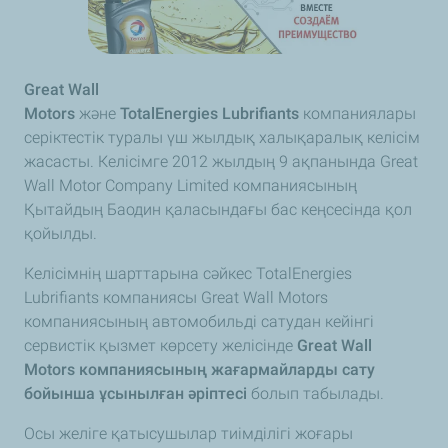
Great Wall
Motors
және
TotalEnergies
Lubrifiants
компаниялары
серіктестік туралы үш жылдық халықаралық келісім
жасасты. Келісімге 2012 жылдың 9 ақпанында Great
Wall Motor Company Limited компаниясының
Қытайдың Баодин қаласындағы бас кеңсесінда қол
қойылды.
Келісімнің шарттарына сәйкес TotalEnergies
Lubrifiants компаниясы Great Wall Motors
компаниясының автомобильді сатудан кейінгі
сервистік қызмет көрсету желісінде
Great Wall
Motors компаниясының жағармайларды сату
бойынша ұсынылған әріптесі
болып табылады.
Осы желіге қатысушылар тиімділігі жоғары