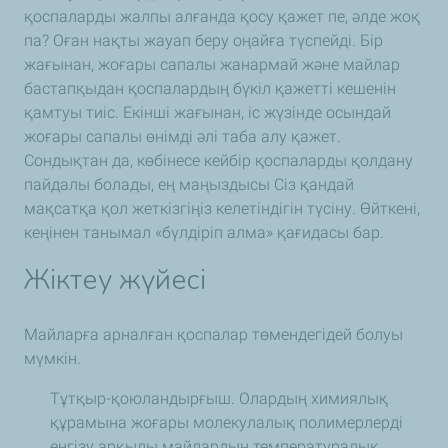
қоспаларды жалпы алғанда қосу қажет пе, әлде жоқ
па? Оған нақты жауап беру оңайға түспейді. Бір
жағынан, жоғары сапалы жанармай және майлар
бастапқыдан қоспалардың бүкіл қажетті кешенін
қамтуы тиіс. Екінші жағынан, іс жүзінде осындай
жоғары сапалы өнімді әлі таба алу қажет.
Сондықтан да, көбінесе кейбір қоспаларды қолдану
пайдалы болады, ең маңыздысы Сіз қандай
мақсатқа қол жеткізгіңіз келетіндігін түсіну. Өйткені,
кеңінен танымал «бүлдіріп алма» қағидасы бар.
Жіктеу жүйесі
Майларға арналған қоспалар төмендегідей болуы
мүмкін.
Тұтқыр-қоюландырғыш. Олардың химиялық
құрамына жоғары молекулалық полимерлерді
енгізу арқылы майлардың температуралық