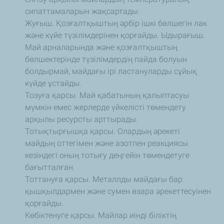
сипаттамаларын жақсартады.
Жуғыш. Қозғалтқыштың әрбір ішкі бөлшегін лак
және күйе түзілімдерінен қорғайды. Ыдырағыш.
Май арналарында және қозғалтқыштың
бөлшектерінде түзілімдердің пайда болуын
болдырмай, майдағы ірі ластануларды сұйық
күйде ұстайды.
Тозуға қарсы. Май қабатының қалыптасуы
мүмкін емес жерлерде үйкелісті төмендету
арқылы ресурсты арттырады.
Тотықтырғышқа қарсы. Олардың әрекеті
майдың оттегімен және азотпен реакциясы
кезіндегі оның тотығу деңгейін төмендетуге
бағытталған.
Тоттануға қарсы. Металлды майдағы бар
қышқылдармен және сумен өзара әрекеттесуінен
қорғайды.
Көбіктенуге қарсы. Майлар иінді біліктің