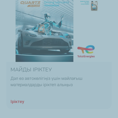
МАЙДЫ ІРІКТЕУ
Дәл өз автокөлігіңіз үшін майлағыш
материалдарды іріктеп алыңыз
Іріктеу