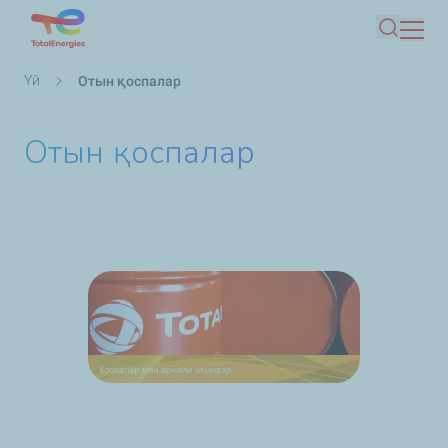
Skip
Іздеу
to
main
Breadcrumb
Үй
Отын қоспалар
content
Отын қоспалар