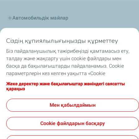
Автомобильдік майлар
Өнеркәсіптік майлар
Сіздің құпиялылығыңызды құрметтеу
Отын қоспалар
Біз пайдаланушылық тәжірибеңізді қамтамасыз ету,
талдау және жақсарту үшін cookie файлдары мен
Арнайы сұйықтықтар
басқа да бақылағыштарды пайдаланамыз. Cookie
параметрлерін кез келген уақытта «Cookie
Автоспорт және TotalEnergies
файлдарымды басқару» түймесін басу арқылы
Жеке деректер және бақылағыштар жөніндегі саясатты
өзгертуіңізге болады. Сіз «Қабылдау» түймесін басу
қараңыз
TotalEnergies Орталық Азияда
арқылы біз құрылғыңызға cookie файлдарын сақтай
алатынымызға келісесіз. Егер «Қабылдамау»
Мен қабылдаймын
Назар аударыңыз Науқан
түймесін бассаңыз, сайттың дұрыс жұмыс істеуін
қажет техникалық cookie файлдары ғана
Cookie файлдарын басқару
пайдаланылатын болады. Қосымша ақпаратты
«Жеке деректер және бақылағыштар жөніндегі