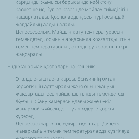
қарқынды жұмысы барысында көбіктену
қасиетіне ие, бұл өз кезегінде майлау тиімділігін
нашарлатады. Қоспалардың осы түрі осындай
жағдайдың алдын алады.
Депрессорлық. Майдың қату температурасын
төмендетеді, осының арқасында қозғалтқыштың
төмен температуралық оталдыру көрсеткіштері
жақсарады.
Енді жанармай қоспаларына көшейік.
Оталдырғыштарға қарсы. Бензиннің октан
көрсеткішін арттырады және оның жануын
жақсартады, осылайша шығынды төмендетеді.
Жуғыш. Жану камерасындағы және бүкіл
жанармай жүйесіндегі түзілімдерге қарсы
күреседі.
Депрессорлар және ыдыратқыштар. Дизель
жанармайын төмен температураларда сүзгілеуді
жақсартуға арналған.