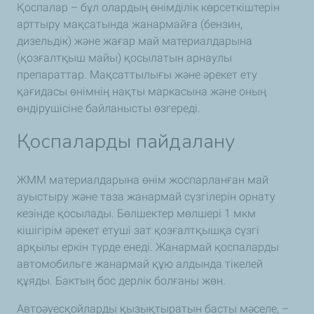
Қоспалар – бұл олардың өнімділік көрсеткіштерін
арттыру мақсатында жанармайға (бензин,
дизельдік) және жағар май материалдарына
(қозғалтқыш майы) қосылатын арнаулы
препараттар. Мақсаттылығы және әрекет ету
қағидасы өнімнің нақты маркасына және оның
өндірушісіне байланысты өзгереді.
Қоспаларды пайдалану
ЖММ материалдарына өнім жоспарланған май
ауыстыру және таза жанармай сүзгілерін орнату
кезінде қосылады. Бөлшектер мөлшері 1 мкм
кішігірім әрекет етуші зат қозғалтқышқа сүзгі
арқылы еркін түрде енеді. Жанармай қоспаларды
автомобильге жанармай құю алдында тікелей
құяды. Бактың бос дерлік болғаны жөн.
Автоәуесқойларды қызықтыратын басты мәселе, –