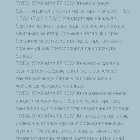
TOTAL STAR MAX FE 10W-30 майы соңғы
буынның дизель қозғалтқыштарын, әсіресе TIER
1,2,3,4 (Еуро 1,2,3,4) стандарттарына жауап
беретінн қозғалтқыштарды сенімді майлауды
қамтамасыз етеді. Сонымен қатар кішігірім
бензин немесе газ қозғалтқыштарында және
поршеньді компрессорларда да қолдануға
болады.
TOTAL STAR MAX FE 10W-30 жоғары сапалы
сүзгілермен жабдықталған жоғары немесе
төмен қысымды барлық гидравликалық
жүйелерде қолданыла алады.
TOTAL STAR MAX FE 10W-30 заманауи және ескі
үлгідегі механикалық беріліс қораптарында,
сондай-ақ күштік берілістерде қолдануға болады.
TOTAL STAR MAX FE 10W-30 жоғары тұтқырлық
индексінің арқасында жыл бойы қолданылуы
мүмкін.
- Майдың жоғары аққыштығы төмен
температуралар кезінде қозғалтқыштың оңай