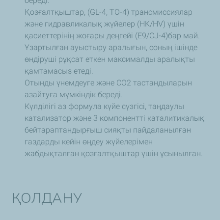
береді.
Қозғалтқыштар, (GL-4, TO-4) трансмиссиялар
және гидравликалық жүйелер (HK/HV) үшін
қасиеттерінің жоғары деңгейі (E9/CJ-4)бар май.
Ұзартылған ауыстыру аралығын, соның ішінде
өндіруші рұқсат еткен максималды аралықты
қамтамасыз етеді.
Отынды үнемдеуге және CO2 тастандыларын
азайтуға мүмкіндік береді.
Күлділігі аз формула күйе сүзгісі, таңдаулы
катализатор және 3 компонентті каталитикалық
бейтараптандырғыш сияқты пайдаланылған
газдарды кейін өңдеу жүйелерімен
жабдықталған қозғалтқыштар үшін ұсынылған.
ҚОЛДАНУ