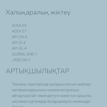
Халықаралық жіктеу
ACEA E5
ACEA E7
API CH-4
API CI-4
API GL-4
GLOBAL DHD-1
JASO DH-1
АРТЫҚШЫЛЫҚТАР
Техника парктерінде қолданылатын майлау
материалдарының номенклатурасын
айтарлықтай төмендетуге және сол арқылы
ықтимал қателерді болдырмауға мүмкіндік