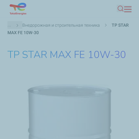
Skip
Іздеу
to
main
Breadcrumb
...
Внедорожная и строительная техника
TP STAR
content
MAX FE 10W-30
TP STAR MAX FE 10W-30