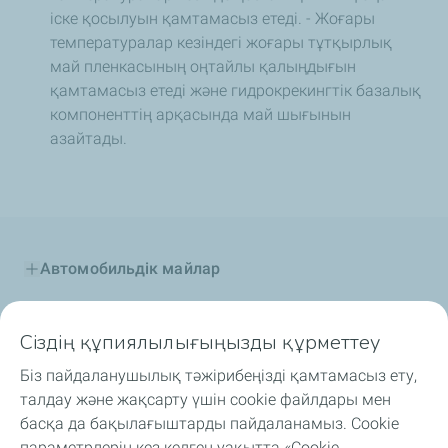
іске қосылуын қамтамасыз етеді.
- Жоғары
температуралар кезіндегі жоғары тұтқырлық
май пленкасының оңтайлы қалыңдығын
қамтамасыз етеді және гидрокрекингтік базалық
компоненттің арқасында май шығынын
азайтады.
Автомобильдік майлар
Өнеркәсіптік майлар
Сіздің құпиялылығыңызды құрметтеу
Отын қоспалар
Біз пайдаланушылық тәжірибеңізді қамтамасыз ету,
талдау және жақсарту үшін cookie файлдары мен
Арнайы сұйықтықтар
басқа да бақылағыштарды пайдаланамыз. Cookie
параметрлерін кез келген уақытта «Cookie