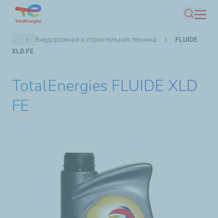
Skip
Іздеу
to
main
Breadcrumb
...
Внедорожная и строительная техника
FLUIDE
content
XLD FE
TotalEnergies FLUIDE XLD
FE