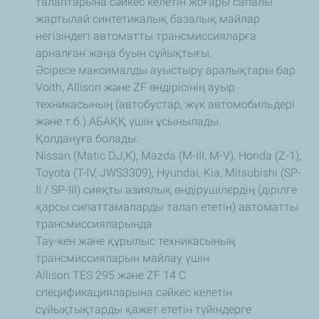
талаптарына сәйкес келетін жоғары сапалы
жартылай синтетикалық базалық майлар
негізіндегі автоматты трансмиссияларға
арналған жаңа буын сұйықтығы.
Әсіресе максималды ауыстыру аралықтары бар
Voith, Allison және ZF өндірісінің ауыр
техникасының (автобустар, жүк автомобильдері
және т.б.) АБАҚҚ үшін ұсынылады.
Қолдануға болады:
Nissan (Matic D,J,K), Mazda (M-III, M-V), Honda (Z-1),
Toyota (T-IV, JWS3309), Hyundai, Kia, Mitsubishi (SP-
II / SP-III) сияқты азиялық өндірушілердің (дірілге
қарсы сипаттамаларды талап ететін) автоматты
трансмиссияларында.
Тау-кен және құрылыс техникасының
трансмиссияларын майлау үшін
Allison TES 295 және ZF 14 C
спецификацияларына сәйкес келетін
сұйықтықтарды қажет ететін түйіндерге