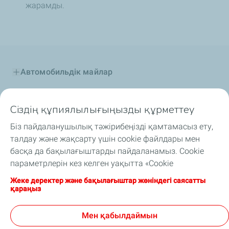
жарамды.
Автомобильдік майлар
Өнеркәсіптік майлар
Сіздің құпиялылығыңызды құрметтеу
Отын қоспалар
Біз пайдаланушылық тәжірибеңізді қамтамасыз ету,
талдау және жақсарту үшін cookie файлдары мен
Арнайы сұйықтықтар
басқа да бақылағыштарды пайдаланамыз. Cookie
параметрлерін кез келген уақытта «Cookie
Автоспорт және TotalEnergies
файлдарымды басқару» түймесін басу арқылы
Жеке деректер және бақылағыштар жөніндегі саясатты
өзгертуіңізге болады. Сіз «Қабылдау» түймесін басу
қараңыз
TotalEnergies Орталық Азияда
арқылы біз құрылғыңызға cookie файлдарын сақтай
алатынымызға келісесіз. Егер «Қабылдамау»
Мен қабылдаймын
Назар аударыңыз Науқан
түймесін бассаңыз, сайттың дұрыс жұмыс істеуін