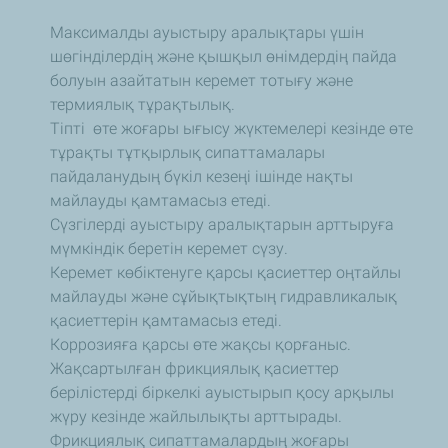
Максималды ауыстыру аралықтары үшін
шөгінділердің және қышқыл өнімдердің пайда
болуын азайтатын керемет тотығу және
термиялық тұрақтылық.
Тіпті өте жоғары ығысу жүктемелері кезінде өте
тұрақты тұтқырлық сипаттамалары
пайдаланудың бүкіл кезеңі ішінде нақты
майлауды қамтамасыз етеді.
Сүзгілерді ауыстыру аралықтарын арттыруға
мүмкіндік беретін керемет сүзу.
Керемет көбіктенуге қарсы қасиеттер оңтайлы
майлауды және сұйықтықтың гидравликалық
қасиеттерін қамтамасыз етеді.
Коррозияға қарсы өте жақсы қорғаныс.
Жақсартылған фрикциялық қасиеттер
берілістерді біркелкі ауыстырып қосу арқылы
жүру кезінде жайлылықты арттырады.
Фрикциялық сипаттамалардың жоғары