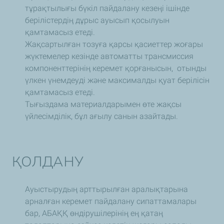
тұрақтылығы бүкіл пайдалану кезеңі ішінде
берілістердің дұрыс ауысып қосылуын
қамтамасыз етеді.
Жақсартылған тозуға қарсы қасиеттер жоғары
жүктемелер кезінде автоматты трансмиссия
компоненттерінің керемет қорғанысын, отынды
үлкен үнемдеуді және максималды қуат берілісін
қамтамасыз етеді.
Тығыздама материалдарымен өте жақсы
үйлесімділік, бұл ағылу санын азайтады.
ҚОЛДАНУ
Ауыстырудың арттырылған аралықтарына
арналған керемет пайдалану сипаттамалары
бар, АБАҚҚ өндірушілерінің ең қатаң