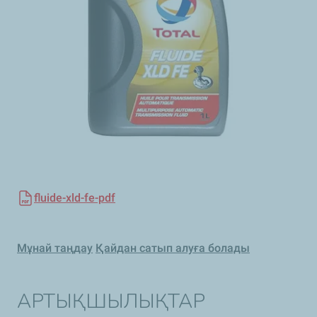
fluide-xld-fe-pdf
Мұнай таңдау
Қайдан сатып алуға болады
АРТЫҚШЫЛЫҚТАР