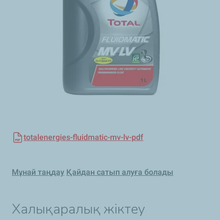
totalenergies-fluidmatic-mv-lv-pdf
Мұнай таңдау
Қайдан сатып алуға болады
Халықаралық жіктеу