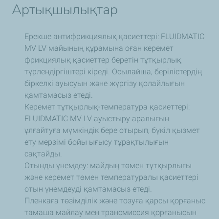
Артықшылықтар
Ерекше антифрикциялық қасиеттері: FLUIDMATIC
MV LV майының құрамына оған керемет
фрикциялық қасиеттер беретін тұтқырлық
түрлендіргіштері кіреді. Осылайша, берілістердің
біркелкі ауысуын және жүргізу қолайлығын
қамтамасыз етеді.
Керемет тұтқырлық-температура қасиеттері:
FLUIDMATIC MV LV ауыстыру аралығын
ұлғайтуға мүмкіндік бере отырып, бүкіл қызмет
ету мерзімі бойы ығысу тұрақтылығын
сақтайды.
Отынды үнемдеу: майдың төмен тұтқырлығы
және керемет төмен температуралы қасиеттері
отын үнемдеуді қамтамасыз етеді.
Пленкаға төзімділік және тозуға қарсы қорғаныс
тамаша майлау мен трансмиссия қорғанысын