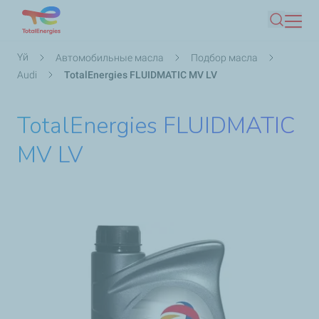
Skip
Іздеу
to
main
Breadcrumb
Үй
Автомобильные масла
Подбор масла
content
Audi
TotalEnergies FLUIDMATIC MV LV
TotalEnergies FLUIDMATIC
MV LV