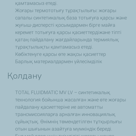
қамтамасыз етеді.
Жоғары термототығу тұрақтылығы: жоғары
сапалы синтетикалық база тотығуға қарсы және
жуғыш-дисперсті қосымдармен бірге майға
керемет тотығуға қарсы қасиеттердіжәне тіпті
қатаң пайдалану жағдайларында термиялық
тұрақтылықты қамтамасыз етеді.
Көбіктенуге қарсы өте жақсы қасиеттер
Барлық материалдармен үйлесімділік
Қолдану
TOTAL FLUIDMATIC MV LV – синтетикалық
технология бойынша жасалған және өте жоғары
пайдалану қасиеттеріне ие автоматты
трансмиссияларға арналған инновациялық
сұйықтық. Өнімнің төмендетілген тұтқырлығы
отын шығынын азайтуға мүмкіндік береді.