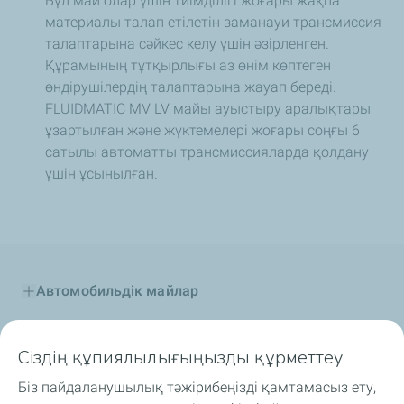
Бұл май олар үшін тиімділігі жоғары жақпа
материалы талап етілетін заманауи трансмиссия
талаптарына сәйкес келу үшін әзірленген.
Құрамының тұтқырлығы аз өнім көптеген
өндірушілердің талаптарына жауап береді.
FLUIDMATIC MV LV майы ауыстыру аралықтары
ұзартылған және жүктемелері жоғары соңғы 6
сатылы автоматты трансмиссияларда қолдану
үшін ұсынылған.
Автомобильдік майлар
Өнеркәсіптік майлар
Сіздің құпиялылығыңызды құрметтеу
Отын қоспалар
Біз пайдаланушылық тәжірибеңізді қамтамасыз ету,