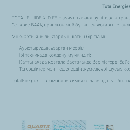
TotalEnergie
TOTAL FLUIDE XLD FE – азияттық өндірушілердің тра
Солярис БААҚ арналған май бүгінгі ең жоғарғы станда
Міне, артықшылықтардың шағын бір тізімі:
Ауыстырудың ұзарған мерзімі;
Ірі техникада қолдану мүмкіндігі;
Қатты аязда қозғала бастағанда берілістерді бай
Тегершіктер мен тісшелердің жұмсақ әрі шусыз қо
TotalEnergies автомобиль химия саласындағы әйгілі 