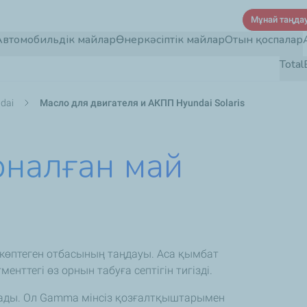
Skip
Mұнай таңда
to
Автомобильдік майлар
Өнеркәсіптік майлар
Отын қоспалар
main
Tota
content
dai
Масло для двигателя и АКПП Hyundai Solaris
арналған май
 көптеген отбасының таңдауы. Аса қымбат
енттегі өз орнын табуға септігін тигізді.
ады. Ол Gamma мінсіз қозғалтқыштарымен