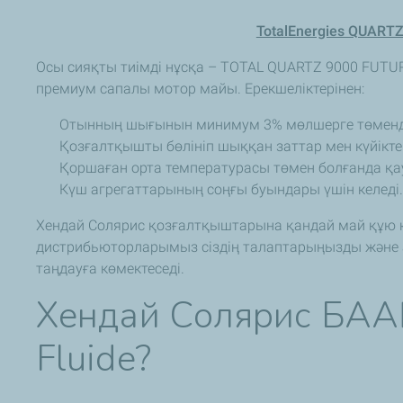
TotalEnergies QUART
Осы сияқты тиімді нұсқа – TOTAL QUARTZ 9000 FUT
премиум сапалы мотор майы. Ерекшеліктерінен:
Отынның шығынын минимум 3% мөлшерге төменде
Қозғалтқышты бөлініп шыққан заттар мен күйікте
Қоршаған орта температурасы төмен болғанда қау
Күш агрегаттарының соңғы буындары үшін келеді
Хендай Солярис қозғалтқыштарына қандай май құю қа
дистрибьюторларымыз сіздің талаптарыңызды және 
таңдауға көмектеседі.
Хендай Солярис БАА
Fluide?