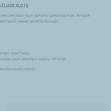
s FLUIDE XLD FE
нсмиссиялары үшін арнайы дайындалған. Хендай
рттарға сәйкес келетін болады.
салды ауыстыру;
сылуы үшін үйкелуге қарсы тетіктер.
көшбасшыға сеніңіз.