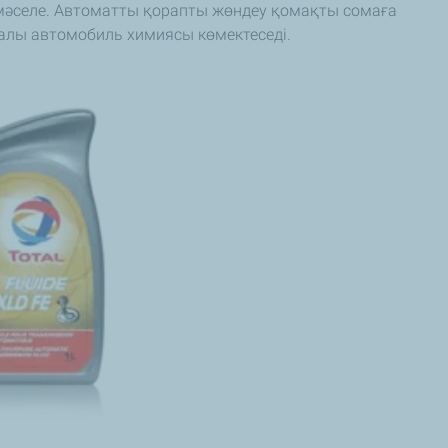
әселе. Автоматты қорапты жөндеу қомақты сомаға
палы автомобиль химиясы көмектеседі.