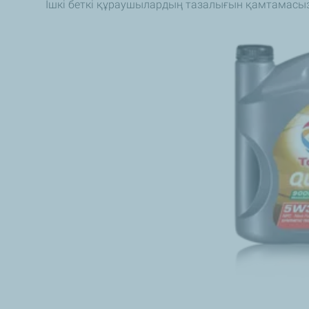
Ішкі беткі құраушылардың тазалығын қамтамасыз