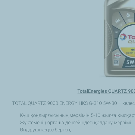
TotalEnergies QUARTZ 9
TOTAL QUARTZ 9000 ENERGY HKS G-310 5W-30 – келесі
Күш қондырғысының мерзімін 5-10 жылға қысқар
Жүктеменің орташа деңгейіндегі қолдану мерзімі 
Өндіруші кеңес берген;