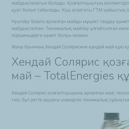
жабдықталатын болады. Қозғалтқыштың коллекторла
қуат болып табылады. Күш агрегаты ГТМ қайыстық
Hyunday Solaris арналған майды мұқият таңдау қажет,
жабдықталған. Техникалық майлау ұлғайтылған көлем
поршеньдерге қажет болуы мүмкін.
Жаңа буынның Хендай Солярисине қандай май құю қ
Хендай Солярис қоз
май – TotalEnergies қ
Хендай Солярис қозғалтқышына арналған май, техно
тиіс, бұл ретте ақырғы үнемділік техникалық сұйықты