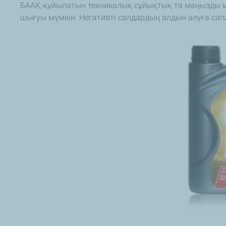
БААҚ құйылатын техникалық сұйықтық та маңызды м
шығуы мүмкін. Негативті салдардың алдын алуға са