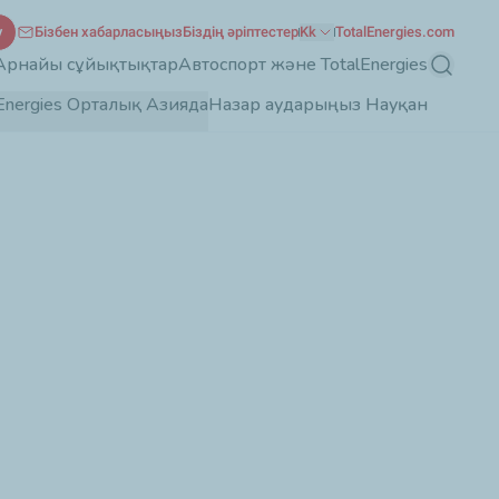
у
Бізбен хабарласыңыз
Біздің әріптестер
Kk
TotalEnergies.com
Арнайы сұйықтықтар
Автоспорт және TotalEnergies
Іздеу
lEnergies Орталық Азияда
Назар аударыңыз Науқан