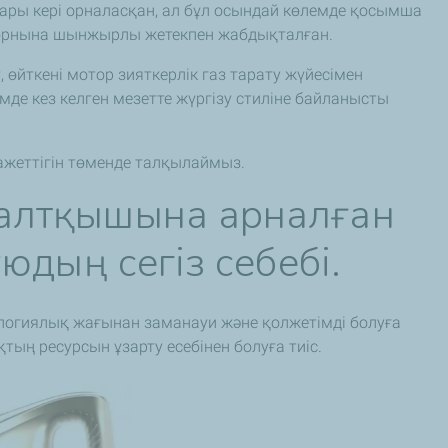
ры кері орналасқан, ал бұл осындай көлемде қосымша
 орнына шынжырлы жетекпен жабдықталған.
 өйткені мотор зияткерлік газ тарату жүйесімен
де кез келген мезетте жүргізу стиліне байланысты
ажеттігін төменде талқылаймыз.
ғалтқышына арналған
ұюдың сегіз себебі.
логиялық жағынан заманауи және қолжетімді болуға
қтың ресурсын ұзарту есебінен болуға тиіс.