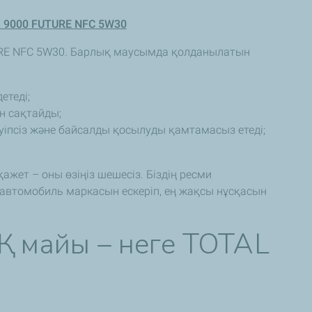
Z 9000 FUTURE NFC 5W30
URE NFC 5W30. Барлық маусымда қолданылатын
теді;
н сақтайды;
іпсіз және байсалды қосылуды қамтамасыз етеді;
.
жет – оны өзіңіз шешесіз. Біздің ресми
автомобиль маркасын ескеріп, ең жақсы нұсқасын
Қ майы – неге TOTAL