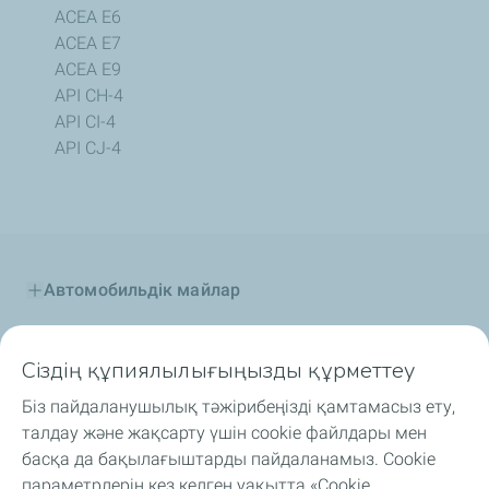
ACEA E6
ACEA E7
ACEA E9
API CH-4
API CI-4
API CJ-4
Автомобильдік майлар
Өнеркәсіптік майлар
Сіздің құпиялылығыңызды құрметтеу
Отын қоспалар
Біз пайдаланушылық тәжірибеңізді қамтамасыз ету,
талдау және жақсарту үшін cookie файлдары мен
Арнайы сұйықтықтар
басқа да бақылағыштарды пайдаланамыз. Cookie
параметрлерін кез келген уақытта «Cookie