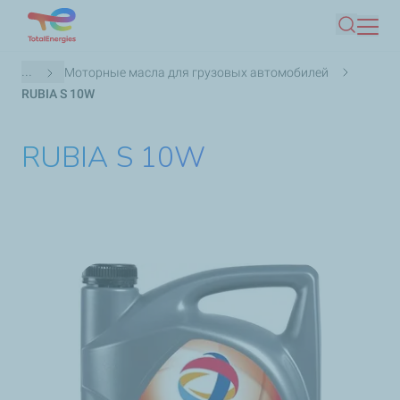
Skip
Іздеу
to
main
Breadcrumb
...
Моторные масла для грузовых автомобилей
content
RUBIA S 10W
RUBIA S 10W