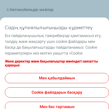
Автомобильдік майлар
Өнеркәсіптік майлар
Сіздің құпиялылығыңызды құрметтеу
Отын қоспалар
Біз пайдаланушылық тәжірибеңізді қамтамасыз ету,
талдау және жақсарту үшін cookie файлдары мен
Арнайы сұйықтықтар
басқа да бақылағыштарды пайдаланамыз. Cookie
параметрлерін кез келген уақытта «Cookie
Автоспорт және TotalEnergies
файлдарымды басқару» түймесін басу арқылы
Жеке деректер және бақылағыштар жөніндегі саясатты
өзгертуіңізге болады. Сіз «Қабылдау» түймесін басу
қараңыз
TotalEnergies Орталық Азияда
арқылы біз құрылғыңызға cookie файлдарын сақтай
алатынымызға келісесіз. Егер «Қабылдамау»
Мен қабылдаймын
Назар аударыңыз Науқан
түймесін бассаңыз, сайттың дұрыс жұмыс істеуін
қажет техникалық cookie файлдары ғана
Cookie файлдарын басқару
пайдаланылатын болады. Қосымша ақпаратты
«Жеке деректер және бақылағыштар жөніндегі
Ресми хабарлама
Cookies
саясат» бетінен қараңыз.
Мен бас тартамын