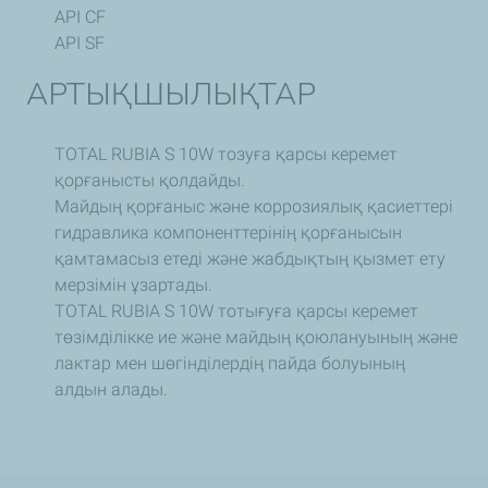
API CF
API SF
АРТЫҚШЫЛЫҚТАР
TOTAL RUBIA S 10W тозуға қарсы керемет
қорғанысты қолдайды.
Майдың қорғаныс және коррозиялық қасиеттері
гидравлика компоненттерінің қорғанысын
қамтамасыз етеді және жабдықтың қызмет ету
мерзімін ұзартады.
TOTAL RUBIA S 10W тотығуға қарсы керемет
төзімділікке ие және майдың қоюлануының және
лактар мен шөгінділердің пайда болуының
алдын алады.