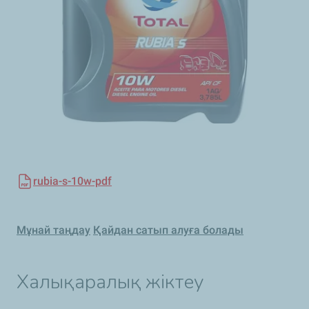
rubia-s-10w-pdf
Мұнай таңдау
Қайдан сатып алуға болады
Халықаралық жіктеу