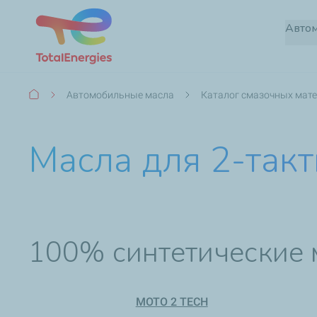
Авто
Строка
Автомобильные масла
Каталог смазочных мат
навигации
Масла для 2-так
100% синтетические 
MOTO 2 TECH​