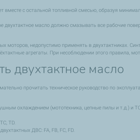
ает вместе с остальной топливной смесью, образуя минима
ое двухтактное масло должно смазывать все рабочие повер
ых моторов, недопустимо применять в двухтактниках. Синт
ёхтактные агрегаты. При несоблюдении этого правила, мото
ть двухтактное масло
нимательно прочитать техническое руководство по эксплуат
душным охлаждением (мототехника, цепные пилы и т.д.) и 
TC, TD.
вухтактных ДВС: FA, FB, FC, FD.