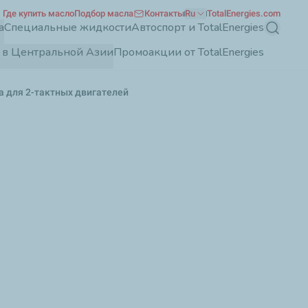
Где купить масло
Подбор масла
Контакты
Ru
TotalEnergies.com
а
Специальные жидкости
Автоспорт и TotalEnergies
Поиск
es в Центральной Азии
Промоакции от TotalEnergies
а для 2-тактных двигателей