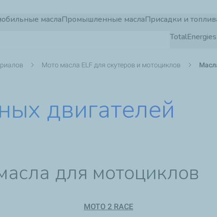
Перейти
мобильные масла
Промышленные масла
Присадки и топлив
к
TotalEnergi
основному
содержанию
ериалов
Мото масла ELF для скутеров и мотоциклов
Масл
тных двигателей
масла для мотоциклов
MOTO 2 RACE​