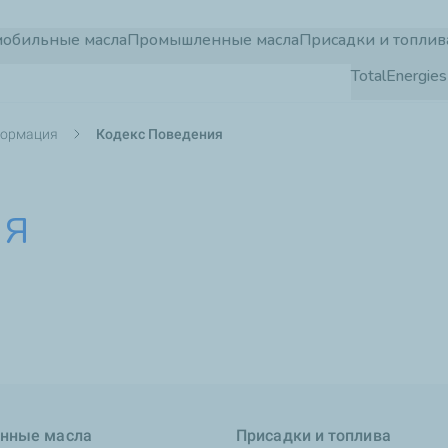
Перейти
мобильные масла
Промышленные масла
Присадки и топлив
к
TotalEnergi
основному
содержанию
формация
Кодекс Поведения
ия
нные масла
Присадки и топлива