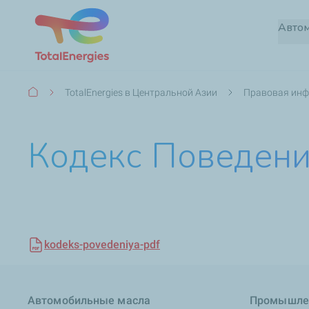
Авто
Строка
TotalEnergies в Центральной Азии
Правовая ин
навигации
Кодекс Поведен
kodeks-povedeniya-pdf
Автомобильные масла
Промышле