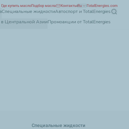
Где купить масло
Подбор масла
Контакты
Ru
TotalEnergies.com
а
Специальные жидкости
Автоспорт и TotalEnergies
Поиск
es в Центральной Азии
Промоакции от TotalEnergies
Специальные жидкости