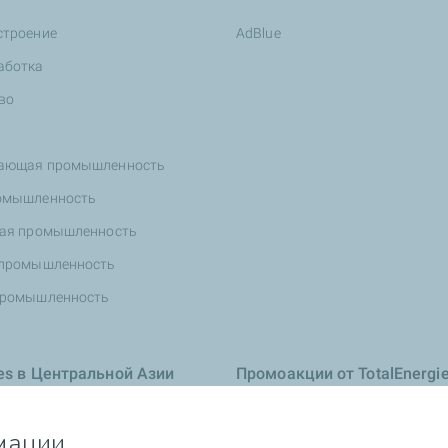
строение
AdBlue
аботка
во
ающая промышленность
омышленность
ная промышленность
 промышленность
промышленность
ies в Центральной Азии
Промоакции от TotalEnergi
нформация
мации