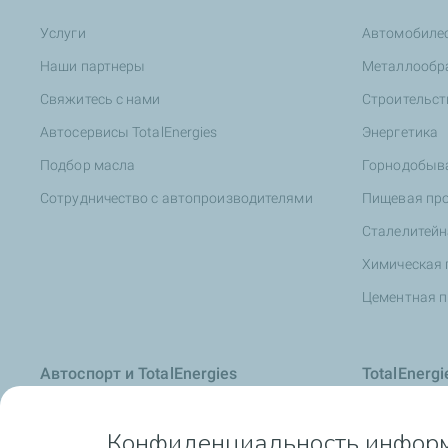
Услуги
Автомобиле
Наши партнеры
Металлообр
Свяжитесь с нами
Строительст
Автосервисы TotalEnergies
Энергетика
Подбор масла
Горнодобыв
Сотрудничество с автопроизводителями
Пищевая пр
Сталелитей
Химическая
Цементная 
Автоспорт и TotalEnergies
TotalEnerg
Полезная и
Конфиденциальность инфор