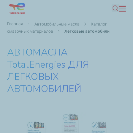
Перейти
Поиск
к
основному
Строка
Главная
Автомобильные масла
Каталог
содержанию
навигации
смазочных материалов
Легковые автомобили
АВТОМАСЛА
TotalEnergies ДЛЯ
ЛЕГКОВЫХ
АВТОМОБИЛЕЙ