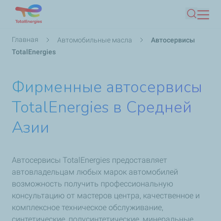
Перейти
Поиск
к
основному
Строка
Главная
Автомобильные масла
Автосервисы
содержанию
навигации
TotalEnergies
Фирменные автосервисы
TotalEnergies в Средней
Азии
Автосервисы TotalEnergies предоставляет
автовладельцам любых марок автомобилей
возможность получить профессиональную
консультацию от мастеров центра, качественное и
комплексное техническое обслуживание,
синтетические, полусинтетические, минеральные,