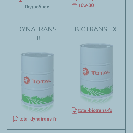
10w-30
Подробнее
DYNATRANS
BIOTRANS FX​​
FR​​
total-biotrans-fx
total-dynatrans-fr