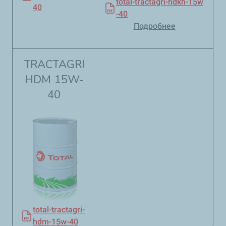
total-tractagri-hdkh-15w
40
-40
Подробнее
TRACTAGRI
HDM 15W-
40
total-tractagri-
hdm-15w-40