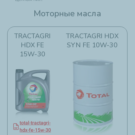
Моторные масла​​
TRACTAGRI
TRACTAGRI HDX
HDX FE
SYN FE 10W-30​​
15W-30
total-tractagri-
hdx-fe-15w-30