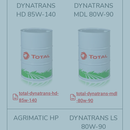
DYNATRANS
DYNATRANS
HD 85W-140​​
MDL 80W-90​​
total-dynatrans-hd-
total-dynatrans-mdl
85w-140
-80w-90
AGRIMATIC HP
DYNATRANS LS
80W-90​​