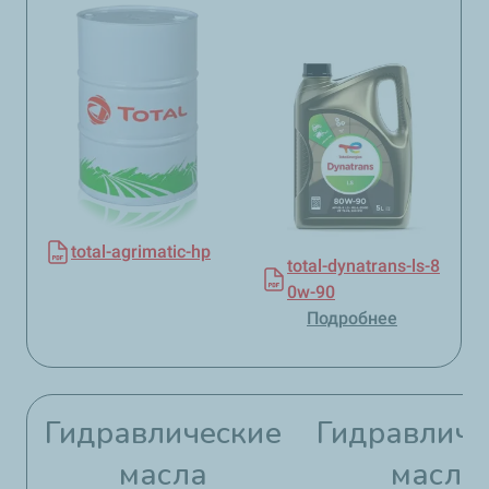
total-agrimatic-hp
total-dynatrans-ls-8
0w-90
Подробнее
Гидравлические
Гидравличе
масла​​
масла​​