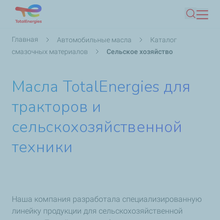
Перейти
Поиск
к
основному
Строка
Главная
Автомобильные масла
Каталог
содержанию
навигации
смазочных материалов
Сельское хозяйство
Масла TotalEnergies для
тракторов и
сельскохозяйственной
техники
Наша компания разработала специализированную
линейку продукции для сельскохозяйственной