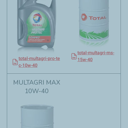
total-multagri-ms-
total-multagri-pro-te
15w-40
c-10w-40
MULTAGRI MAX
10W-40​​