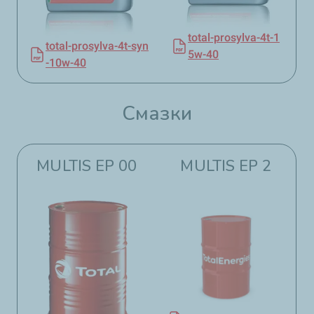
total-prosylva-4t-1
total-prosylva-4t-syn
5w-40
-10w-40
Смазки​​
MULTIS EP 00
MULTIS EP 2