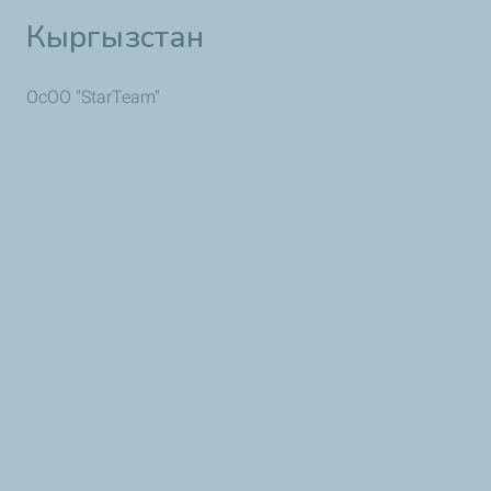
Кыргызстан
ОсОО "StarTeam"