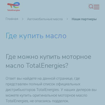
Перейти
Поиск
к
основному
Строка
Главная
Автомобильные масла
Наши партнеры
содержанию
навигации
Где купить масло
Где можно купить моторное
масло TotalEnergies?
Ответ вы найдете на данной странице, где
представлен полный список официальных
дистрибьюторов TotalEnergies. У наших дилеров вы
можете купить оригинальное моторное масло
TotalEnergies, не опасаясь подделок.