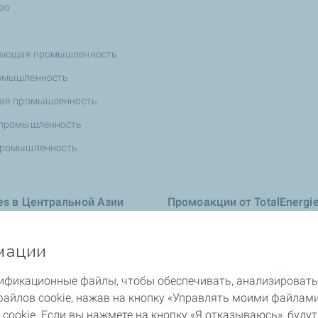
во
ающая промышленность
омышленность
ная промышленность
 промышленность
промышленность
ies в Центральной Азии
Промоакции от TotalEnergi
нформация
мации
тификационные файлы, чтобы обеспечивать, анализировать
Energies
йлов cookie, нажав на кнопку «Управлять моими файлами co
а, здоровья, окружающей среды
cookie. Если вы нажмете на кнопку «Я отказываюсь», буду
продукции