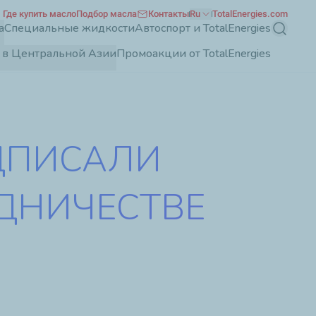
Где купить масло
Подбор масла
Контакты
Ru
TotalEnergies.com
а
Специальные жидкости
Автоспорт и TotalEnergies
Поиск
es в Центральной Азии
Промоакции от TotalEnergies
ПОДПИСАЛИ
ДНИЧЕСТВЕ