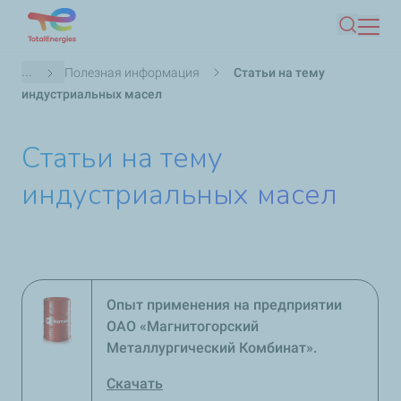
Перейти
Поиск
к
основному
Строка
...
Полезная информация
Статьи на тему
содержанию
навигации
индустриальных масел
Статьи на тему
индустриальных масел
Опыт применения на предприятии
ОАО «Магнитогорский
Металлургический Комбинат».
Скачать