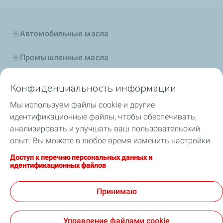
Автомобильные масла
Промышленные масла
Присадки и топлива
Конфиденциальность информации
Мы используем файлы cookie и другие
Специальные жидкости
идентификационные файлы, чтобы обеспечивать,
анализировать и улучшать ваш пользовательский
Автоспорт и TotalEnergies
опыт. Вы можете в любое время изменить настройки
файлов cookie, нажав на кнопку «Управлять моими
TotalEnergies в Центральной Азии
Доступ к перечню персональных данных и
файлами cookie». Нажав на кнопку «Я согласен(-на)»,
идентификационных файлов
вы соглашаетесь с сохранением всех файлов cookie.
Промоакции от TotalEnergies
Если вы нажмете на кнопку «Я отказываюсь», будут
Принимаю
использоваться только технические файлы cookie,
необходимые для надлежащего функционирования
Управление файлами cookie