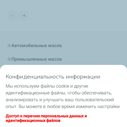
Автомобильные масла
Промышленные масла
Присадки и топлива
Конфиденциальность информации
Мы используем файлы cookie и другие
Специальные жидкости
идентификационные файлы, чтобы обеспечивать,
анализировать и улучшать ваш пользовательский
Автоспорт и TotalEnergies
опыт. Вы можете в любое время изменить настройки
файлов cookie, нажав на кнопку «Управлять моими
TotalEnergies в Центральной Азии
Доступ к перечню персональных данных и
файлами cookie». Нажав на кнопку «Я согласен(-на)»,
идентификационных файлов
вы соглашаетесь с сохранением всех файлов cookie.