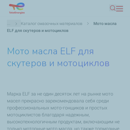
Перейти
Поиск
к
основному
Строка
...
Каталог смазочных материалов
Мото масла
содержанию
навигации
ELF для скутеров и мотоциклов
Мото масла ELF для
скутеров и мотоциклов
Марка ELF за не один десяток лет на рынке мото
масел прекрасно зарекомендовала себя среди
профессиональных мото-гонщиков и простых
мотоциклистов благодаря надежным,
высокотехнологичным продуктам, включающим не
только моторные мото масла, но также тормозные