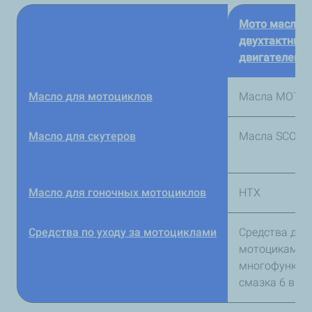
Мото масла 
двухтактных
двигателей
Масло для мотоциклов
Масла MOTO 
Масло для скутеров
Масла SCOOT
Масло для гоночных мотоциклов
HTX
Средства по уходу за мотоциклами
Средства для 
мотоциками 
многофункци
смазка 6 в 1