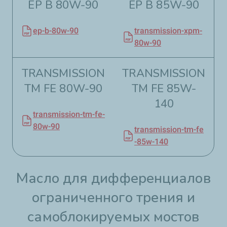
EP B 80W-90​
EP B 85W-90
ep-b-80w-90
transmission-xpm-
80w-90
TRANSMISSION
TRANSMISSION
TM FE 80W-90​
TM FE 85W-
140
transmission-tm-fe-
80w-90
transmission-tm-fe
-85w-140
Масло для дифференциалов
ограниченного трения и
самоблокируемых мостов