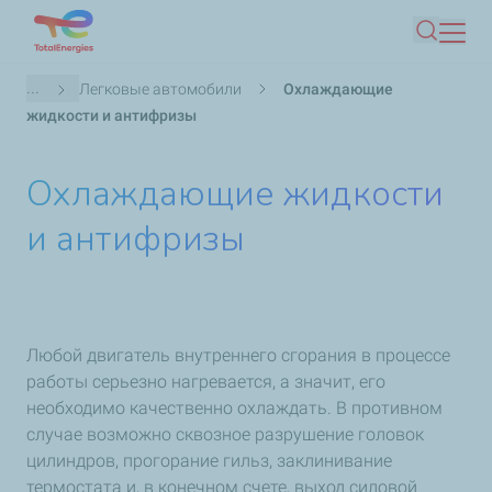
Перейти
Поиск
к
основному
Строка
...
Легковые автомобили
Охлаждающие
содержанию
навигации
жидкости и антифризы
Охлаждающие жидкости
и антифризы
Любой двигатель внутреннего сгорания в процессе
работы серьезно нагревается, а значит, его
необходимо качественно охлаждать. В противном
случае возможно сквозное разрушение головок
цилиндров, прогорание гильз, заклинивание
термостата и, в конечном счете, выход силовой